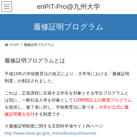
コ
ナ
enPiT-Pro@九州大学
ン
ビ
テ
ゲ
ン
ー
履修証明プログラム
ツ
シ
へ
ョ
ス
ン
HOME
履修証明プログラム
キ
に
ッ
移
履修証明プログラムとは
プ
動
平成19年の学校教育法の改正により，大学等における「履修証明
制度」が創設されました。
これは，正規課程に在籍する学生を対象とする学位プログラムと
は別に，一般社会人等を対象として
120時間以上の教育プログラム
を提供し，修了者に対し，学校教育法に基づき，
大学が公式に履
修証明書を交付
する制度です．
※履修証明制度に関する文部科学省サイト内ページ
http://www.mext.go.jp/a_menu/koutou/shoumei/