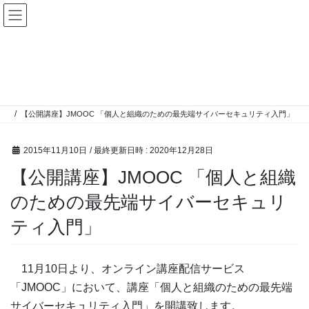
コ
ナ
ン
ビ
テ
ゲ
ン
ー
Event
ツ
シ
へ
ョ
ス
ン
HOME
Event
キ
に
【公開講座】JMOOC 「個人と組織のための最先端サイバーセキュリティ入門」
ッ
移
プ
動
2015年11月10日
/ 最終更新日時 :
2020年12月28日
【公開講座】JMOOC 「個人と組織
のための最先端サイバーセキュリ
ティ入門」
11月10日より、オンライン講座配信サービス
「JMOOC」において、講座「個人と組織のための最先端
サイバーセキュリティ入門」を開講致します。