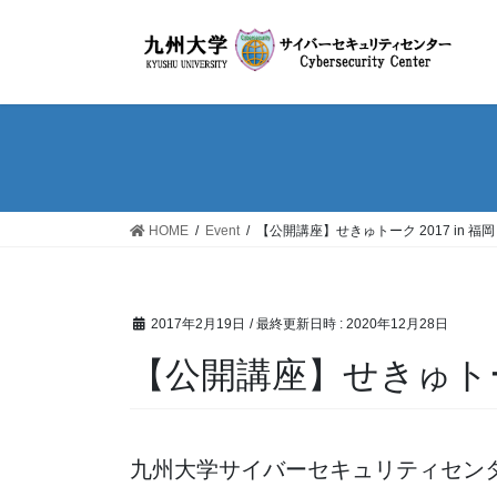
コ
ナ
ン
ビ
テ
ゲ
ン
ー
ツ
シ
へ
ョ
ス
ン
キ
に
ッ
移
HOME
Event
【公開講座】せきゅトーク 2017 in 福岡
プ
動
2017年2月19日
/ 最終更新日時 :
2020年12月28日
【公開講座】せきゅトーク 
九州大学サイバーセキュリティセンタ