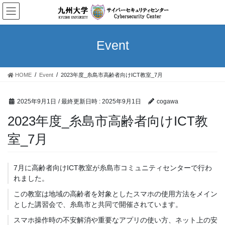
コ
ナ
ン
ビ
テ
ゲ
ン
ー
Event
ツ
シ
へ
ョ
ス
ン
HOME
Event
2023年度_糸島市高齢者向けICT教室_7月
キ
に
ッ
移
プ
動
2025年9月1日
/ 最終更新日時 :
2025年9月1日
cogawa
2023年度_糸島市高齢者向けICT教
室_7月
7月に高齢者向けICT教室が糸島市コミュニティセンターで行わ
れました。
この教室は地域の高齢者を対象としたスマホの使用方法をメイン
とした講習会で、糸島市と共同で開催されています。
スマホ操作時の不安解消や重要なアプリの使い方、ネット上の安