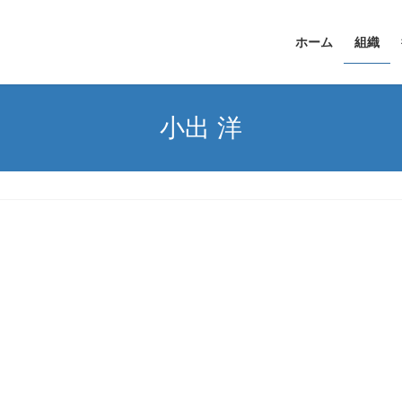
ホーム
組織
小出 洋