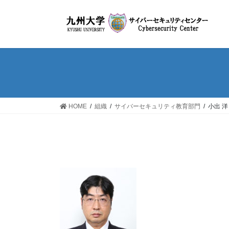
コ
ナ
ン
ビ
テ
ゲ
ン
ー
ツ
シ
へ
ョ
ス
ン
キ
に
ッ
移
HOME
組織
サイバーセキュリティ教育部門
小出 洋
プ
動