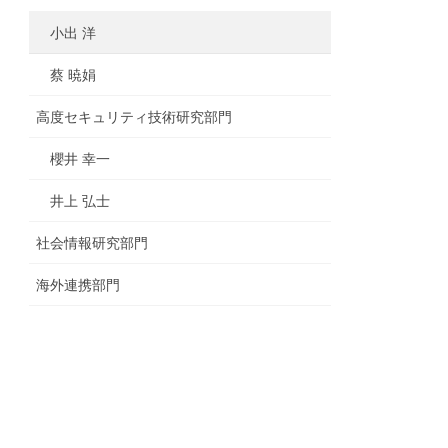
小出 洋
蔡 暁娟
高度セキュリティ技術研究部門
櫻井 幸一
井上 弘士
社会情報研究部門
海外連携部門