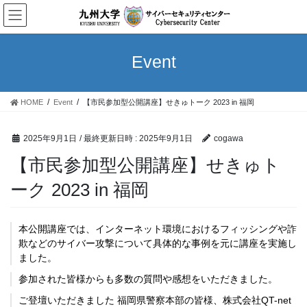
コ
ナ
ン
ビ
テ
ゲ
ン
ー
Event
ツ
シ
へ
ョ
ス
ン
HOME
Event
【市民参加型公開講座】せきゅトーク 2023 in 福岡
キ
に
ッ
移
プ
動
2025年9月1日
/ 最終更新日時 :
2025年9月1日
cogawa
【市民参加型公開講座】せきゅト
ーク 2023 in 福岡
本公開講座では、インターネット環境におけるフィッシングや詐
欺などのサイバー攻撃について具体的な事例を元に講座を実施し
ました。
参加された皆様からも多数の質問や感想をいただきました。
ご登壇いただきました 福岡県警察本部の皆様、株式会社QT-net