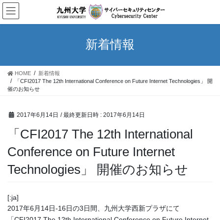
コ
ナ
ン
ビ
テ
ゲ
ン
ー
新着情報
ツ
シ
へ
ョ
ス
ン
HOME
新着情報
キ
に
「CFI2017 The 12th International Conference on Future Internet Technologies」 開
ッ
移
催のお知らせ
プ
動
2017年6月14日
/ 最終更新日時 :
2017年6月14日
「CFI2017 The 12th International
Conference on Future Internet
Technologies」 開催のお知らせ
[:ja]
2017年6月14日-16日の3日間、九州大学西新プラザにて
「CFI2017 The 12th International Conference on Future Internet