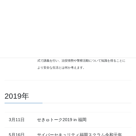
２月7日
せきゅトーク2020 in 福岡
講義「警察実務から安全な生活について学ぶ」
県内における治安課題、学生が被害に遭いやすい犯罪・トラブル
冬学期
への対策などについて、各部門を専門とする幹部がオムニバス形
式で講義を行い、治安情勢や警察活動について知識を得ることに
より安全な生活とは何か考えます。
2019年
3月11日
せきゅトーク2019 in 福岡
5月16日
サイバーセキュリティ福岡スクラム令和元年