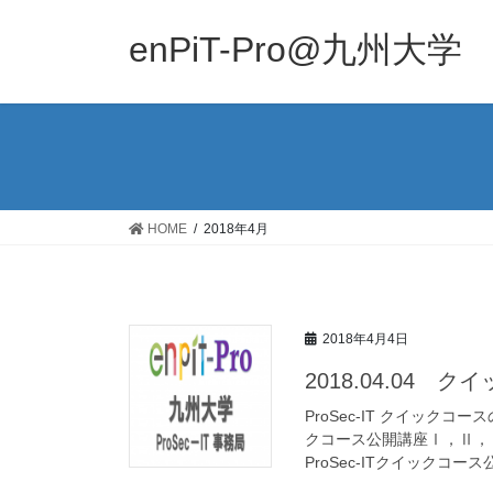
コ
ナ
ン
ビ
enPiT-Pro@九州大学
テ
ゲ
ン
ー
ツ
シ
へ
ョ
ス
ン
キ
に
ッ
移
HOME
2018年4月
プ
動
2018年4月4日
2018.04.04
ProSec-IT クイックコ
クコース公開講座Ⅰ，Ⅱ，
ProSec-ITクイックコース公