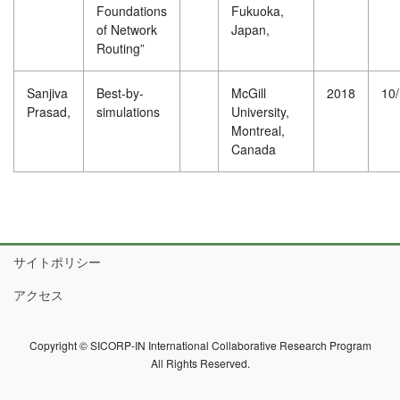
Foundations
Fukuoka,
of Network
Japan,
Routing”
Sanjiva
Best-by-
McGill
2018
10
Prasad,
simulations
University,
Montreal,
Canada
サイトポリシー
アクセス
Copyright © SICORP-IN International Collaborative Research Program
All Rights Reserved.