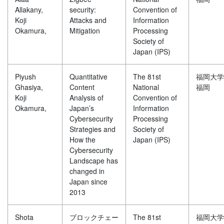
Allakany,
security:
Convention of
Koji
Attacks and
Information
Okamura,
Mitigation
Processing
Society of
Japan (IPS)
Piyush
Quantitative
The 81st
福岡大学
Ghasiya,
Content
National
福岡
Koji
Analysis of
Convention of
Okamura,
Japan’s
Information
Cybersecurity
Processing
Strategies and
Society of
How the
Japan (IPS)
Cybersecurity
Landscape has
changed in
Japan since
2013
Shota
ブロックチェー
The 81st
福岡大学