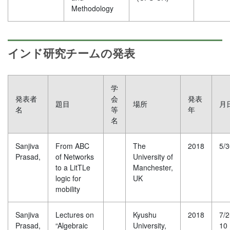
Methodology
インド研究チームの発表
学
発表者
会
発表
題目
場所
月
名
等
年
名
Sanjiva
From ABC
The
2018
5/3
Prasad,
of Networks
University of
to a LitTLe
Manchester,
logic for
UK
mobility
Sanjiva
Lectures on
Kyushu
2018
7/2
Prasad,
“Algebraic
University,
10