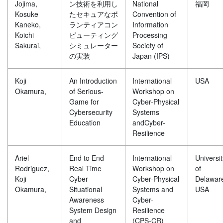
Jojima,
ン技術を利用し
National
福岡
Kosuke
たセキュアなボ
Convention of
Kaneko,
ランティアコン
Information
Koichi
ピューティング
Processing
Sakurai,
シミュレーター
Society of
の実装
Japan (IPS)
Koji
An Introduction
International
USA
Okamura,
of Serious-
Workshop on
Game for
Cyber-Physical
Cybersecurity
Systems
Education
andCyber-
Resilience
Ariel
End to End
International
Universit
Rodriguez,
Real Time
Workshop on
of
Koji
Cyber
Cyber-Physical
Delawar
Okamura,
Situational
Systems and
USA
Awareness
Cyber-
System Design
Resilience
and
(CPS-CR)