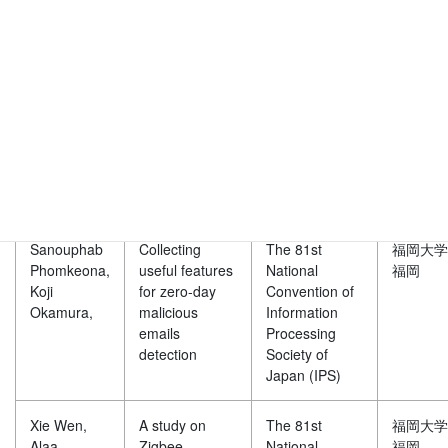
Rudy
using Feature
Hartanto,
Seletion
Koichi
Sakurai,
馬 立茂,
スマートコント
火の国情報シ
熊本大学
金子晃介,
ラクトにおける
ンポジウム
熊本
櫻井幸一,
信頼性ある分散
2019
型オラクル手法
の提案
Sanouphab
Collecting
The 81st
福岡大学
Phomkeona,
useful features
National
福岡
Koji
for zero-day
Convention of
Okamura,
malicious
Information
emails
Processing
detection
Society of
Japan (IPS)
Xie Wen,
A study on
The 81st
福岡大学
Alaa
Zigbee
National
福岡