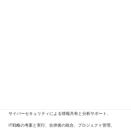
究を行っている
国際サイバーセキュリティセンターオブエクセレンス
（INCS-
CoE）に積極的に関与。
ワシントンDCの世界銀行でOASISが主催する英・米および日
本の代表者を招待する議長として
パネルディスカッションを促進。
2016年 慶應義塾大学エグゼクティブディレクターとして
INCS-CoEサポート。
2002年 日立グループ入社。チーフコンサルタントおよびビ
ジネス開発マネージャー。
専攻：新興のビッグデータ、オープンデータビジネス作成、
サイバーセキュリティによる情報共有と分析サポート、
IT戦略の考案と実行、合併後の統合、プロジェクト管理。