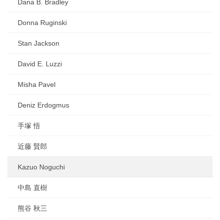
Dana B. Bradley
Donna Ruginski
Stan Jackson
David E. Luzzi
Misha Pavel
Deniz Erdogmus
手塚 悟
近藤 賢郎
Kazuo Noguchi
中島 直樹
熊谷 秋三