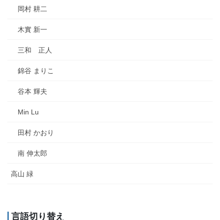
岡村 耕二
木實 新一
三和 正人
錦谷 まりこ
谷本 輝夫
Min Lu
田村 かおり
南 伸太郎
高山 緑
言語切り替え