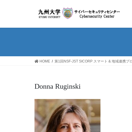
コ
ナ
ン
ビ
テ
ゲ
ン
ー
ツ
シ
へ
ョ
ス
ン
キ
に
ッ
移
HOME
第1回NSF-JST SICORP スマート & 地域連携
プ
動
Donna Ruginski