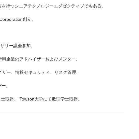
験を持つシニアテクノロジーエグゼクティブでもある。
poration創立。
。
アドバイザリー議会参加、
の新興企業のアドバイザーおよびメンター、
バイザー、情報セキュリティ、リスク管理、
バー。
ス修士取得、 Towson大学にて数理学士取得。