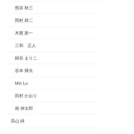
熊谷 秋三
岡村 耕二
木實 新一
三和 正人
錦谷 まりこ
谷本 輝夫
Min Lu
田村 かおり
南 伸太郎
高山 緑