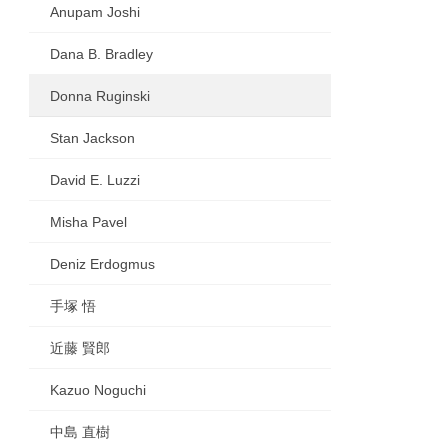
Anupam Joshi
Dana B. Bradley
Donna Ruginski
Stan Jackson
David E. Luzzi
Misha Pavel
Deniz Erdogmus
手塚 悟
近藤 賢郎
Kazuo Noguchi
中島 直樹