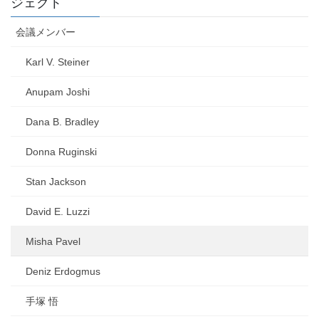
ジェクト
会議メンバー
Karl V. Steiner
Anupam Joshi
Dana B. Bradley
Donna Ruginski
Stan Jackson
David E. Luzzi
Misha Pavel
Deniz Erdogmus
手塚 悟