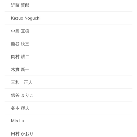
近藤 賢郎
Kazuo Noguchi
中島 直樹
熊谷 秋三
岡村 耕二
木實 新一
三和 正人
錦谷 まりこ
谷本 輝夫
Min Lu
田村 かおり