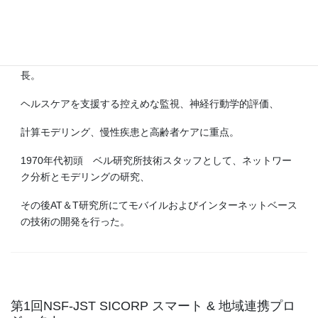
Technical University of Tampere客員教授、スウェーデンハル
ムスタッドイノベーションプログラム長。
OHSU 前生物医学工学部議長、前ポイントオブケア研究所
長。
ヘルスケアを支援する控えめな監視、神経行動学的評価、
計算モデリング、慢性疾患と高齢者ケアに重点。
1970年代初頭 ベル研究所技術スタッフとして、ネットワー
ク分析とモデリングの研究、
その後AT＆T研究所にてモバイルおよびインターネットベース
の技術の開発を行った。
第1回NSF-JST SICORP スマート & 地域連携プロ