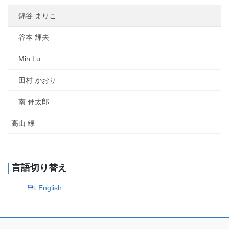
錦谷 まりこ
谷本 輝夫
Min Lu
田村 かおり
南 伸太郎
高山 緑
言語切り替え
English